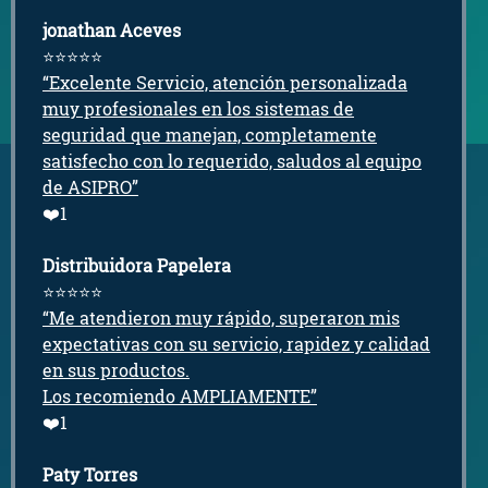
jonathan Aceves
⭐
⭐
⭐
⭐
⭐
“Excelente Servicio, atención personalizada
muy profesionales en los sistemas de
seguridad que manejan, completamente
satisfecho con lo requerido, saludos al equipo
de ASIPRO”
❤️1
Distribuidora Papelera
⭐
⭐
⭐
⭐
⭐
“Me atendieron muy rápido, superaron mis
expectativas con su servicio, rapidez y calidad
en sus productos.
Los recomiendo AMPLIAMENTE”
❤️1
Paty Torres