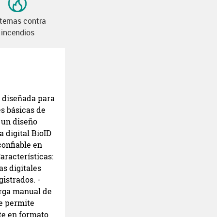
stemas contra
incendios
a diseñada para
s básicas de
 un diseño
 digital BioID
confiable en
aracterísticas:
s digitales
gistrados. -
arga manual de
ue permite
te en formato