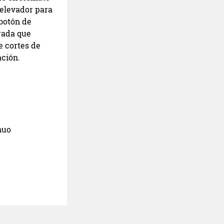
Relevador para
 botón de
grada que
e cortes de
ación.
nuo