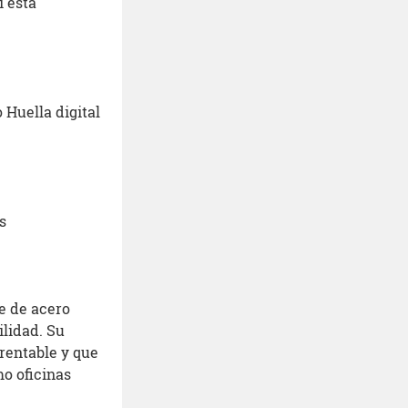
i está
 Huella digital
s
e de acero
ilidad. Su
rentable y que
o oficinas