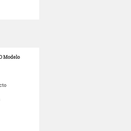
O
Modelo
cto
s