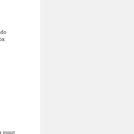
ndo
ox.
x input