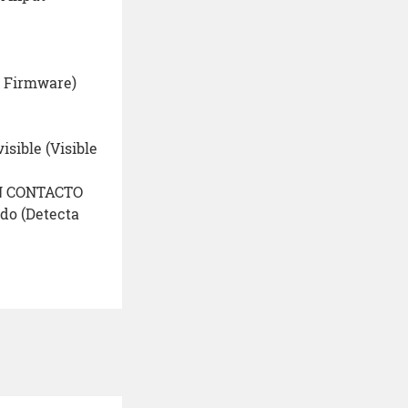
e Firmware)
isible (Visible
SIN CONTACTO
ido (Detecta