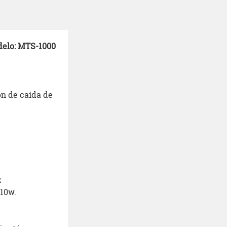
delo: MTS-1000
ón de caída de
z
10w.