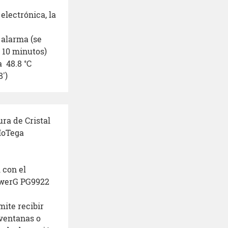
electrónica, la
 alarma (se
 10 minutos)
a 48.8 ˚C
')
ra de Cristal
IoTega
 con el
PowerG PG9922
mite recibir
 ventanas o