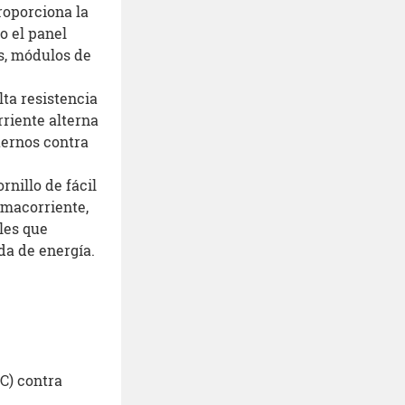
roporciona la
o el panel
os, módulos de
lta resistencia
rriente alterna
ternos contra
rnillo de fácil
tomacorriente,
les que
da de energía.
C) contra