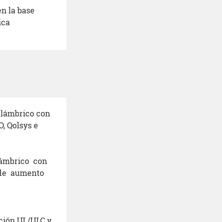
en la base
ica
alámbrico con
, Qolsys e
lámbrico con
 de aumento
ación UL/ULC y