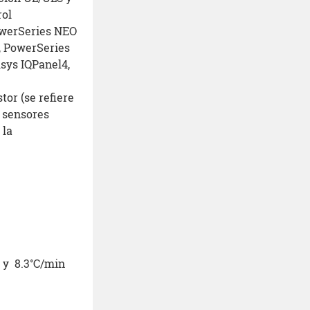
rol
owerSeries NEO
), PowerSeries
lsys IQPanel4,
or (se refiere
n sensores
 la
C y 8.3˚C/min