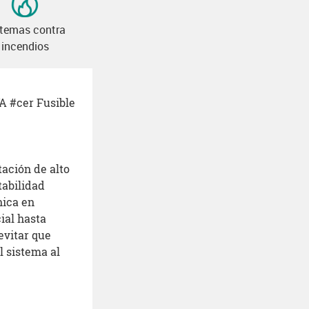
stemas contra
incendios
A #cer Fusible
ación de alto
tabilidad
nica en
ial hasta
evitar que
l sistema al