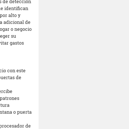
as de detección
e identifican
por alto y
a adicional de
hogar o negocio
eger su
itar gastos
cio con este
puertas de
ercibe
 patrones
ptura
ntana o puerta
 procesador de