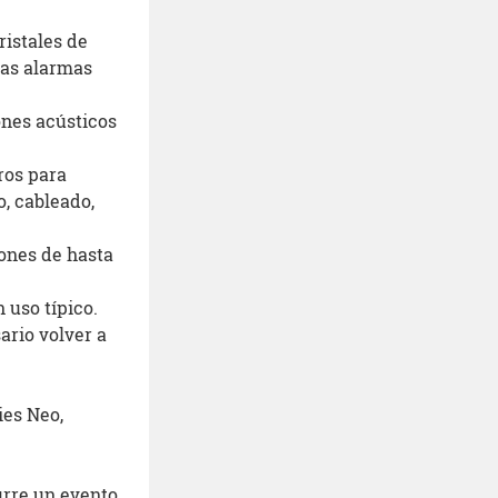
s
ristales de
sas alarmas
ones acústicos
ros para
o, cableado,
ones de hasta
 uso típico.
ario volver a
ies Neo,
urre un evento